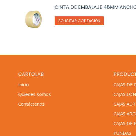
CINTA DE EMBALAJE 48MM ANCH
SOLICITAR COTIZACIÓN
CARTOLAB
PRODUC
Inicio
CAJAS DE
Quienes somos
CAJAS LO
Contáctenos
CAJAS AU
CAJAS AR
CAJAS DE 
FUNDAS